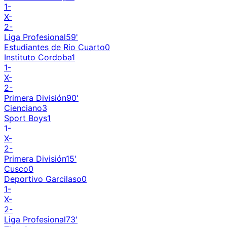
1
-
X
-
2
-
Liga Profesional
59'
Estudiantes de Rio Cuarto
0
Instituto Cordoba
1
1
-
X
-
2
-
Primera División
90'
Cienciano
3
Sport Boys
1
1
-
X
-
2
-
Primera División
15'
Cusco
0
Deportivo Garcilaso
0
1
-
X
-
2
-
Liga Profesional
73'