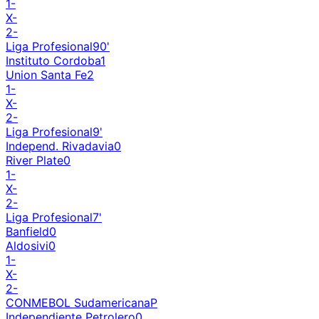
1
-
X
-
2
-
Liga Profesional
90'
Instituto Cordoba
1
Union Santa Fe
2
1
-
X
-
2
-
Liga Profesional
9'
Independ. Rivadavia
0
River Plate
0
1
-
X
-
2
-
Liga Profesional
7'
Banfield
0
Aldosivi
0
1
-
X
-
2
-
CONMEBOL Sudamericana
P
Independiente Petrolero
0