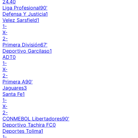
2
4.40
Liga Profesional
90'
Defensa Y Justicia
1
Velez Sarsfield
1
1
-
X
-
2
-
Primera División
67'
Deportivo Garcilaso
1
ADT
0
1
-
X
-
2
-
Primera A
90'
Jaguares
3
Santa Fe
1
1
-
X
-
2
-
CONMEBOL Libertadores
90'
Deportivo Tachira FC
0
Deportes Tolima
1
1
-