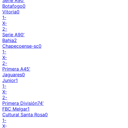
Serie A
90'
Botafogo
0
Vitoria
0
1
-
X
-
2
-
Serie A
90'
Bahia
2
Chapecoense-sc
0
1
-
X
-
2
-
Primera A
45'
Jaguares
0
Junior
1
1
-
X
-
2
-
Primera División
74'
FBC Melgar
1
Cultural Santa Rosa
0
1
-
X
-