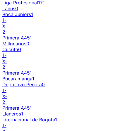
Liga Profesional
17'
Lanus
0
Boca Juniors
1
1
-
X
-
2
-
Primera A
45'
Millonarios
0
Cucuta
0
1
-
X
-
2
-
Primera A
45'
Bucaramanga
1
Deportivo Pereira
0
1
-
X
-
2
-
Primera A
45'
Llaneros
1
Internacional de Bogota
1
1
-