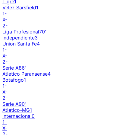
Tigre
1
Velez Sarsfield
1
1
-
X
-
2
-
Liga Profesional
70'
Independiente
3
Union Santa Fe
4
1
-
X
-
2
-
Serie A
86'
Atletico Paranaense
4
Botafogo
1
1
-
X
-
2
-
Serie A
90'
Atletico-MG
1
Internacional
0
1
-
X
-
2
-