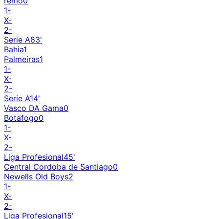
remo
0
1
-
X
-
2
-
Serie A
83'
Bahia
1
Palmeiras
1
1
-
X
-
2
-
Serie A
14'
Vasco DA Gama
0
Botafogo
0
1
-
X
-
2
-
Liga Profesional
45'
Central Cordoba de Santiago
0
Newells Old Boys
2
1
-
X
-
2
-
Liga Profesional
15'