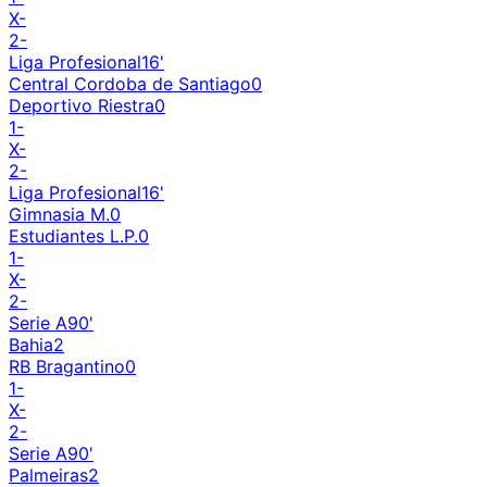
X
-
2
-
Liga Profesional
16'
Central Cordoba de Santiago
0
Deportivo Riestra
0
1
-
X
-
2
-
Liga Profesional
16'
Gimnasia M.
0
Estudiantes L.P.
0
1
-
X
-
2
-
Serie A
90'
Bahia
2
RB Bragantino
0
1
-
X
-
2
-
Serie A
90'
Palmeiras
2