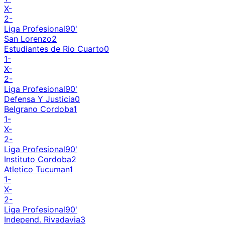
X
-
2
-
Liga Profesional
90'
San Lorenzo
2
Estudiantes de Rio Cuarto
0
1
-
X
-
2
-
Liga Profesional
90'
Defensa Y Justicia
0
Belgrano Cordoba
1
1
-
X
-
2
-
Liga Profesional
90'
Instituto Cordoba
2
Atletico Tucuman
1
1
-
X
-
2
-
Liga Profesional
90'
Independ. Rivadavia
3