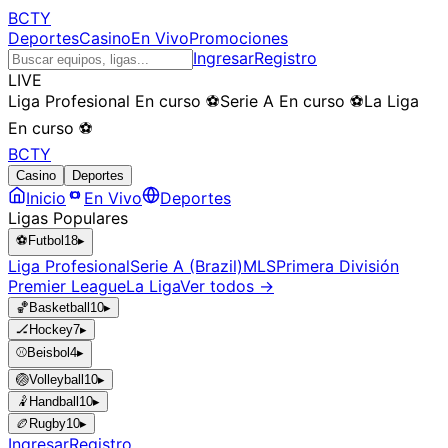
BCTY
Deportes
Casino
En Vivo
Promociones
Ingresar
Registro
LIVE
Liga Profesional
En curso
⚽
Serie A
En curso
⚽
La Liga
En curso
⚽
BCTY
Casino
Deportes
Inicio
En Vivo
Deportes
Ligas Populares
⚽
Futbol
18
▸
Liga Profesional
Serie A (Brazil)
MLS
Primera División
Premier League
La Liga
Ver todos →
🏀
Basketball
10
▸
🏒
Hockey
7
▸
⚾
Beisbol
4
▸
🏐
Volleyball
10
▸
🤾
Handball
10
▸
🏉
Rugby
10
▸
Ingresar
Registro