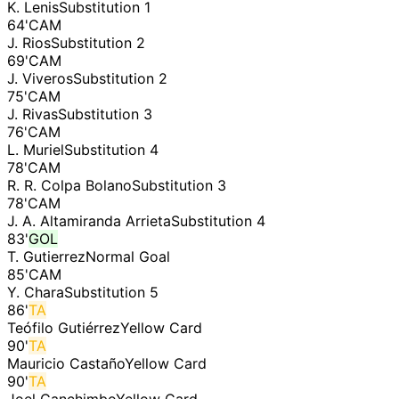
K. Lenis
Substitution 1
64
'
CAM
J. Rios
Substitution 2
69
'
CAM
J. Viveros
Substitution 2
75
'
CAM
J. Rivas
Substitution 3
76
'
CAM
L. Muriel
Substitution 4
78
'
CAM
R. R. Colpa Bolano
Substitution 3
78
'
CAM
J. A. Altamiranda Arrieta
Substitution 4
83
'
GOL
T. Gutierrez
Normal Goal
85
'
CAM
Y. Chara
Substitution 5
86
'
TA
Teófilo Gutiérrez
Yellow Card
90
'
TA
Mauricio Castaño
Yellow Card
90
'
TA