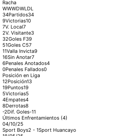
Racha
WWWDWLDL
34
Partidos
34
9
Victorias
10
7
V. Local
7
2
V. Visitante
3
32
Goles F
39
51
Goles C
57
11
Valla Invicta
9
16
Sin Anotar
7
6
Penales Anotados
4
0
Penales Fallados
0
Posición en Liga
12
Posición
13
19
Puntos
19
5
Victorias
5
4
Empates
4
8
Derrotas
8
-2
Dif. Goles
-11
Últimos Enfrentamientos (
4
)
04/10/25
Sport Boys
2
-
1
Sport Huancayo