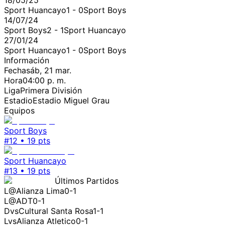
18/05/25
Sport Huancayo
1
-
0
Sport Boys
14/07/24
Sport Boys
2
-
1
Sport Huancayo
27/01/24
Sport Huancayo
1
-
0
Sport Boys
Información
Fecha
sáb, 21 mar.
Hora
04:00 p. m.
Liga
Primera División
Estadio
Estadio Miguel Grau
Equipos
Sport Boys
#
12
•
19
pts
Sport Huancayo
#
13
•
19
pts
Últimos Partidos
L
@
Alianza Lima
0-1
L
@
ADT
0-1
D
vs
Cultural Santa Rosa
1-1
L
vs
Alianza Atletico
0-1