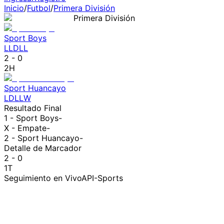
Inicio
/
Futbol
/
Primera División
Primera División
Sport Boys
L
L
D
L
L
2
-
0
2H
Sport Huancayo
L
D
L
L
W
Resultado Final
1 -
Sport Boys
-
X - Empate
-
2 -
Sport Huancayo
-
Detalle de Marcador
2 - 0
1T
Seguimiento en Vivo
API-Sports