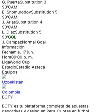
G. Puerta
Substitution 3
90
'
CAM
E. Shomurodov
Substitution 5
90
'
CAM
J. Arias
Substitution 4
90
'
CAM
L. Diaz
Substitution 5
90
'
GOL
J. Campaz
Normal Goal
Información
Fecha
mié, 17 jun.
Hora
09:00 p. m.
Liga
World Cup
Estadio
Estadio Azteca
Equipos
Uzbekistan
Colombia
BCTY
BCTY es tu plataforma completa de apuestas
deportivas y casino en Peru. Cuotas en futbol,