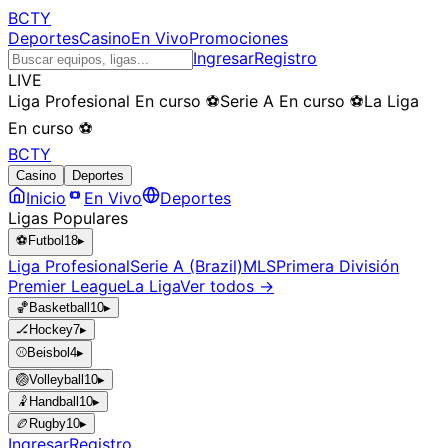
BCTY
Deportes
Casino
En Vivo
Promociones
Ingresar
Registro
LIVE
Liga Profesional
En curso
⚽
Serie A
En curso
⚽
La Liga
En curso
⚽
BCTY
Casino
Deportes
Inicio
En Vivo
Deportes
Ligas Populares
⚽
Futbol
18
▸
Liga Profesional
Serie A (Brazil)
MLS
Primera División
Premier League
La Liga
Ver todos →
🏀
Basketball
10
▸
🏒
Hockey
7
▸
⚾
Beisbol
4
▸
🏐
Volleyball
10
▸
🤾
Handball
10
▸
🏉
Rugby
10
▸
Ingresar
Registro