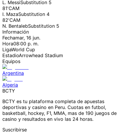
L. Messi
Substitution 5
81
'
CAM
I. Maza
Substitution 4
82
'
CAM
N. Bentaleb
Substitution 5
Información
Fecha
mar, 16 jun.
Hora
08:00 p. m.
Liga
World Cup
Estadio
Arrowhead Stadium
Equipos
Argentina
Algeria
BCTY
BCTY es tu plataforma completa de apuestas
deportivas y casino en Peru. Cuotas en futbol,
basketball, hockey, F1, MMA, mas de 190 juegos de
casino y resultados en vivo las 24 horas.
Suscribirse