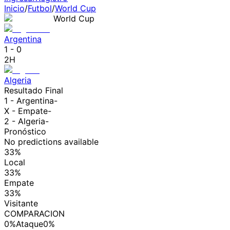
Inicio
/
Futbol
/
World Cup
World Cup
Argentina
1
-
0
2H
Algeria
Resultado Final
1 -
Argentina
-
X - Empate
-
2 -
Algeria
-
Pronóstico
No predictions available
33%
Local
33%
Empate
33%
Visitante
COMPARACION
0%
Ataque
0%