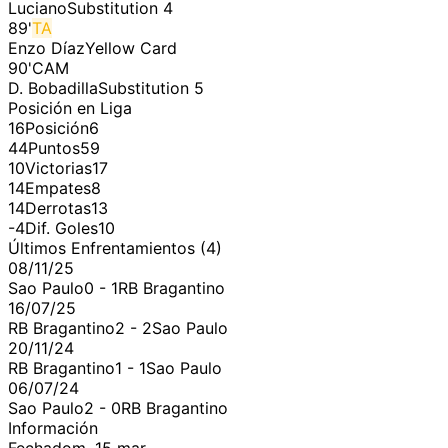
Luciano
Substitution 4
89
'
TA
Enzo Díaz
Yellow Card
90
'
CAM
D. Bobadilla
Substitution 5
Posición en Liga
16
Posición
6
44
Puntos
59
10
Victorias
17
14
Empates
8
14
Derrotas
13
-4
Dif. Goles
10
Últimos Enfrentamientos (
4
)
08/11/25
Sao Paulo
0
-
1
RB Bragantino
16/07/25
RB Bragantino
2
-
2
Sao Paulo
20/11/24
RB Bragantino
1
-
1
Sao Paulo
06/07/24
Sao Paulo
2
-
0
RB Bragantino
Información