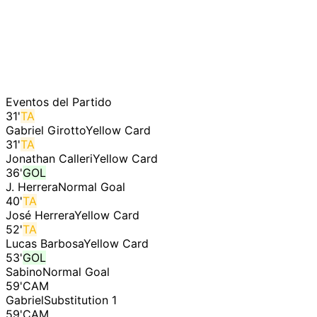
Eventos del Partido
31
'
TA
Gabriel Girotto
Yellow Card
31
'
TA
Jonathan Calleri
Yellow Card
36
'
GOL
J. Herrera
Normal Goal
40
'
TA
José Herrera
Yellow Card
52
'
TA
Lucas Barbosa
Yellow Card
53
'
GOL
Sabino
Normal Goal
59
'
CAM
Gabriel
Substitution 1
59
'
CAM