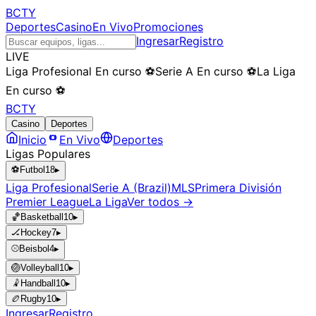
BCTY
Deportes
Casino
En Vivo
Promociones
Ingresar
Registro
LIVE
Liga Profesional
En curso
⚽
Serie A
En curso
⚽
La Liga
En curso
⚽
BCTY
Casino
Deportes
Inicio
En Vivo
Deportes
Ligas Populares
⚽
Futbol
18
▸
Liga Profesional
Serie A (Brazil)
MLS
Primera División
Premier League
La Liga
Ver todos →
🏀
Basketball
10
▸
🏒
Hockey
7
▸
⚾
Beisbol
4
▸
🏐
Volleyball
10
▸
🤾
Handball
10
▸
🏉
Rugby
10
▸
Ingresar
Registro