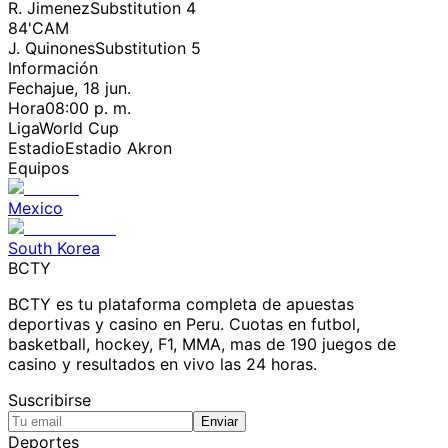
R. Jimenez
Substitution 4
84
'
CAM
J. Quinones
Substitution 5
Información
Fecha
jue, 18 jun.
Hora
08:00 p. m.
Liga
World Cup
Estadio
Estadio Akron
Equipos
Mexico
South Korea
BCTY
BCTY es tu plataforma completa de apuestas
deportivas y casino en Peru. Cuotas en futbol,
basketball, hockey, F1, MMA, mas de 190 juegos de
casino y resultados en vivo las 24 horas.
Suscribirse
Enviar
Deportes