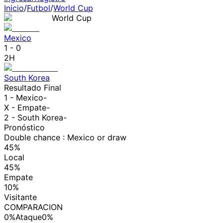
Inicio
/
Futbol
/
World Cup
World Cup
Mexico
1
-
0
2H
South Korea
Resultado Final
1 -
Mexico
-
X - Empate
-
2 -
South Korea
-
Pronóstico
Double chance : Mexico or draw
45%
Local
45%
Empate
10%
Visitante
COMPARACION
0%
Ataque
0%