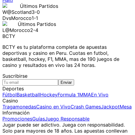
Haiti
Últimos Partidos
W
@
Scotland
3-0
D
vs
Morocco
1-1
Últimos Partidos
L
@
Morocco
2-4
BCTY
BCTY es tu plataforma completa de apuestas
deportivas y casino en Peru. Cuotas en futbol,
basketball, hockey, F1, MMA, mas de 190 juegos de
casino y resultados en vivo las 24 horas.
Suscribirse
Enviar
Deportes
Fútbol
Basketball
Hockey
Formula 1
MMA
En Vivo
Casino
Tragamonedas
Casino en Vivo
Crash Games
Jackpot
Mesa
Información
Promociones
Guías
Juego Responsable
Jugar puede ser adictivo. Juega con responsabilidad.
Solo para mayores de 18 años. Las apuestas conllevan