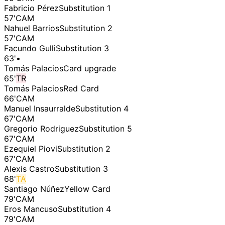
Fabricio Pérez
Substitution 1
57
'
CAM
Nahuel Barrios
Substitution 2
57
'
CAM
Facundo Gulli
Substitution 3
63
'
•
Tomás Palacios
Card upgrade
65
'
TR
Tomás Palacios
Red Card
66
'
CAM
Manuel Insaurralde
Substitution 4
67
'
CAM
Gregorio Rodriguez
Substitution 5
67
'
CAM
Ezequiel Piovi
Substitution 2
67
'
CAM
Alexis Castro
Substitution 3
68
'
TA
Santiago Núñez
Yellow Card
79
'
CAM
Eros Mancuso
Substitution 4
79
'
CAM