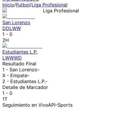
Inicio
/
Futbol
/
Liga Profesional
Liga Profesional
San Lorenzo
D
D
L
W
W
1
-
0
2H
Estudiantes L.P.
L
W
W
W
D
Resultado Final
1 -
San Lorenzo
-
X - Empate
-
2 -
Estudiantes L.P.
-
Detalle de Marcador
1 - 0
1T
Seguimiento en Vivo
API-Sports