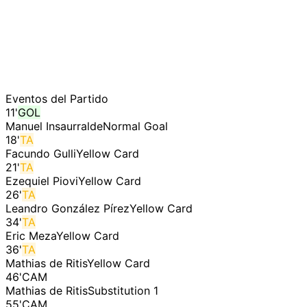
Eventos del Partido
11
'
GOL
Manuel Insaurralde
Normal Goal
18
'
TA
Facundo Gulli
Yellow Card
21
'
TA
Ezequiel Piovi
Yellow Card
26
'
TA
Leandro González Pírez
Yellow Card
34
'
TA
Eric Meza
Yellow Card
36
'
TA
Mathias de Ritis
Yellow Card
46
'
CAM
Mathias de Ritis
Substitution 1
55
'
CAM