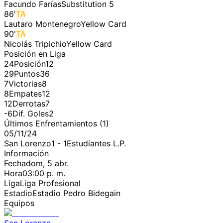
Facundo Farías
Substitution 5
86
'
TA
Lautaro Montenegro
Yellow Card
90
'
TA
Nicolás Tripichio
Yellow Card
Posición en Liga
24
Posición
12
29
Puntos
36
7
Victorias
8
8
Empates
12
12
Derrotas
7
-6
Dif. Goles
2
Últimos Enfrentamientos (
1
)
05/11/24
San Lorenzo
1
-
1
Estudiantes L.P.
Información
Fecha
dom, 5 abr.
Hora
03:00 p. m.
Liga
Liga Profesional
Estadio
Estadio Pedro Bidegain
Equipos