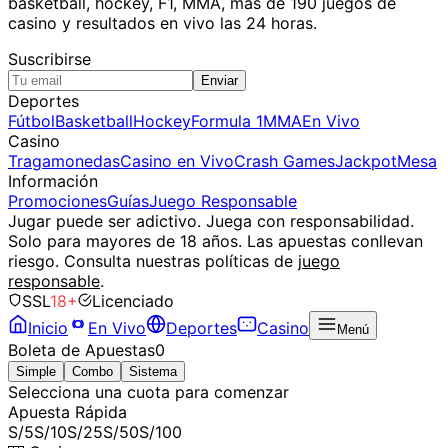
basketball, hockey, F1, MMA, mas de 190 juegos de
casino y resultados en vivo las 24 horas.
Suscribirse
Enviar
Deportes
Fútbol
Basketball
Hockey
Formula 1
MMA
En Vivo
Casino
Tragamonedas
Casino en Vivo
Crash Games
Jackpot
Mesa
Información
Promociones
Guías
Juego Responsable
Jugar puede ser adictivo. Juega con responsabilidad.
Solo para mayores de 18 años. Las apuestas conllevan
riesgo. Consulta nuestras políticas de
juego
responsable
.
SSL
18+
Licenciado
Inicio
En Vivo
Deportes
Casino
Menú
Boleta de Apuestas
0
Simple
Combo
Sistema
Selecciona una cuota para comenzar
Apuesta Rápida
S/5
S/10
S/25
S/50
S/100