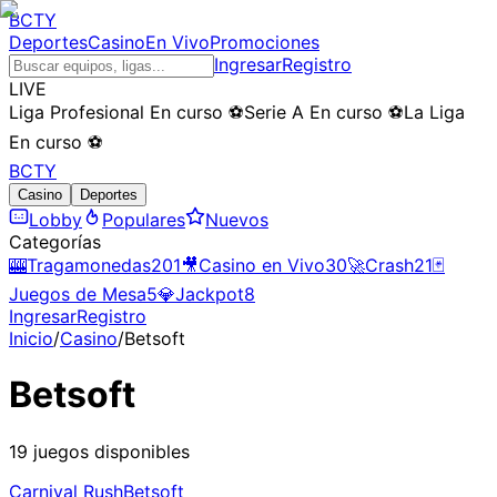
BCTY
Deportes
Casino
En Vivo
Promociones
Ingresar
Registro
LIVE
Liga Profesional
En curso
⚽
Serie A
En curso
⚽
La Liga
En curso
⚽
BCTY
Casino
Deportes
Lobby
Populares
Nuevos
Categorías
🎰
Tragamonedas
201
🎥
Casino en Vivo
30
🚀
Crash
21
🃏
Juegos de Mesa
5
💎
Jackpot
8
Ingresar
Registro
Inicio
/
Casino
/
Betsoft
Betsoft
19
juegos disponibles
Carnival Rush
Betsoft