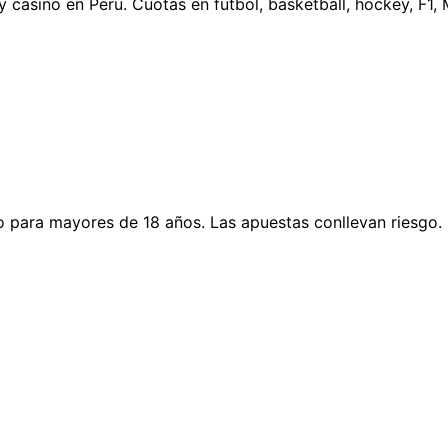
casino en Peru. Cuotas en futbol, basketball, hockey, F1,
o para mayores de 18 años. Las apuestas conllevan riesgo. 