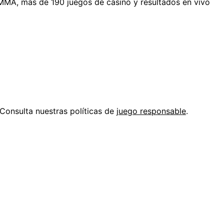
 MMA, mas de 190 juegos de casino y resultados en vivo
Consulta nuestras políticas de
juego responsable
.