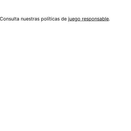
Consulta nuestras políticas de
juego responsable
.