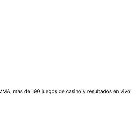
 MMA, mas de 190 juegos de casino y resultados en vivo