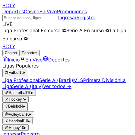
BCTY
Deportes
Casino
En Vivo
Promociones
Ingresar
Registro
LIVE
Liga Profesional
En curso
⚽
Serie A
En curso
⚽
La Liga
En curso
⚽
BCTY
Casino
Deportes
Inicio
En Vivo
Deportes
Ligas Populares
⚽
Futbol
18
▸
Liga Profesional
Serie A (Brazil)
MLS
Primera División
La
Liga
Serie A (Italy)
Ver todos →
🏀
Basketball
10
▸
🏒
Hockey
7
▸
⚾
Beisbol
4
▸
🏐
Volleyball
10
▸
🤾
Handball
10
▸
🏉
Rugby
10
▸
Ingresar
Registro