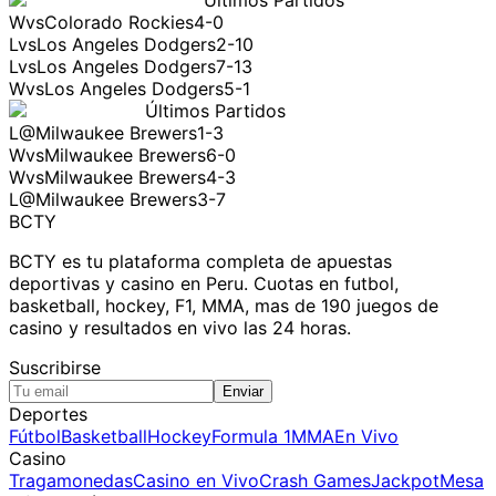
Últimos Partidos
W
vs
Colorado Rockies
4-0
L
vs
Los Angeles Dodgers
2-10
L
vs
Los Angeles Dodgers
7-13
W
vs
Los Angeles Dodgers
5-1
Últimos Partidos
L
@
Milwaukee Brewers
1-3
W
vs
Milwaukee Brewers
6-0
W
vs
Milwaukee Brewers
4-3
L
@
Milwaukee Brewers
3-7
BCTY
BCTY es tu plataforma completa de apuestas
deportivas y casino en Peru. Cuotas en futbol,
basketball, hockey, F1, MMA, mas de 190 juegos de
casino y resultados en vivo las 24 horas.
Suscribirse
Enviar
Deportes
Fútbol
Basketball
Hockey
Formula 1
MMA
En Vivo
Casino
Tragamonedas
Casino en Vivo
Crash Games
Jackpot
Mesa