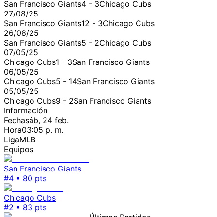
San Francisco Giants
4
-
3
Chicago Cubs
27/08/25
San Francisco Giants
12
-
3
Chicago Cubs
26/08/25
San Francisco Giants
5
-
2
Chicago Cubs
07/05/25
Chicago Cubs
1
-
3
San Francisco Giants
06/05/25
Chicago Cubs
5
-
14
San Francisco Giants
05/05/25
Chicago Cubs
9
-
2
San Francisco Giants
Información
Fecha
sáb, 24 feb.
Hora
03:05 p. m.
Liga
MLB
Equipos
San Francisco Giants
#
4
•
80
pts
Chicago Cubs
#
2
•
83
pts