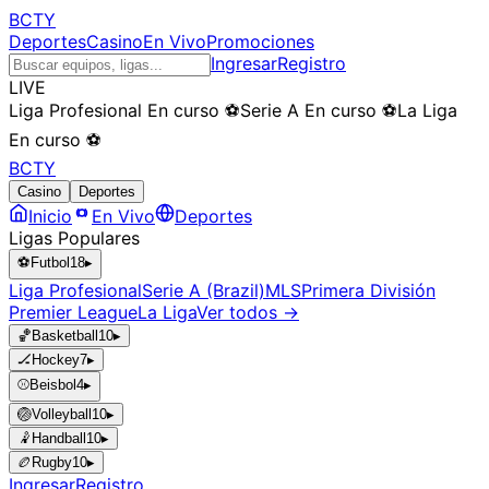
BCTY
Deportes
Casino
En Vivo
Promociones
Ingresar
Registro
LIVE
Liga Profesional
En curso
⚽
Serie A
En curso
⚽
La Liga
En curso
⚽
BCTY
Casino
Deportes
Inicio
En Vivo
Deportes
Ligas Populares
⚽
Futbol
18
▸
Liga Profesional
Serie A (Brazil)
MLS
Primera División
Premier League
La Liga
Ver todos →
🏀
Basketball
10
▸
🏒
Hockey
7
▸
⚾
Beisbol
4
▸
🏐
Volleyball
10
▸
🤾
Handball
10
▸
🏉
Rugby
10
▸
Ingresar
Registro