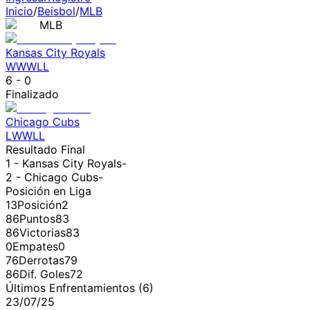
Inicio
/
Beisbol
/
MLB
MLB
Kansas City Royals
W
W
W
L
L
6
-
0
Finalizado
Chicago Cubs
L
W
W
L
L
Resultado Final
1 -
Kansas City Royals
-
2 -
Chicago Cubs
-
Posición en Liga
13
Posición
2
86
Puntos
83
86
Victorias
83
0
Empates
0
76
Derrotas
79
86
Dif. Goles
72
Últimos Enfrentamientos (
6
)
23/07/25