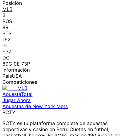
Posición
MLB
3
POS
89
PTS
162
PJ
+77
DG
89
G
0
E
73
P
Información
Pais
USA
Competiciones
MLB
ApuestaTotal
Jugar Ahora
Apuestas de
New York Mets
BCTY
BCTY es tu plataforma completa de apuestas
deportivas y casino en Peru. Cuotas en futbol,
basketball, hockey, F1, MMA, mas de 190 juegos de