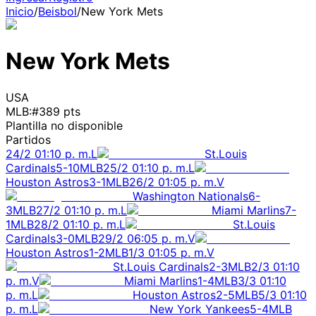
Inicio
/
Beisbol
/
New York Mets
New York Mets
USA
MLB
:
#
3
89
pts
Plantilla no disponible
Partidos
24/2
01:10 p. m.
L
St.Louis
Cardinals
5-10
MLB
25/2
01:10 p. m.
L
Houston Astros
3-1
MLB
26/2
01:05 p. m.
V
Washington Nationals
6-
3
MLB
27/2
01:10 p. m.
L
Miami Marlins
7-
1
MLB
28/2
01:10 p. m.
L
St.Louis
Cardinals
3-0
MLB
29/2
06:05 p. m.
V
Houston Astros
1-2
MLB
1/3
01:05 p. m.
V
St.Louis Cardinals
2-3
MLB
2/3
01:10
p. m.
V
Miami Marlins
1-4
MLB
3/3
01:10
p. m.
L
Houston Astros
2-5
MLB
5/3
01:10
p. m.
L
New York Yankees
5-4
MLB