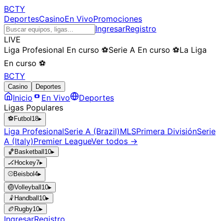
BCTY
Deportes
Casino
En Vivo
Promociones
Ingresar
Registro
LIVE
Liga Profesional
En curso
⚽
Serie A
En curso
⚽
La Liga
En curso
⚽
BCTY
Casino
Deportes
Inicio
En Vivo
Deportes
Ligas Populares
⚽
Futbol
18
▸
Liga Profesional
Serie A (Brazil)
MLS
Primera División
Serie
A (Italy)
Premier League
Ver todos →
🏀
Basketball
10
▸
🏒
Hockey
7
▸
⚾
Beisbol
4
▸
🏐
Volleyball
10
▸
🤾
Handball
10
▸
🏉
Rugby
10
▸
Ingresar
Registro