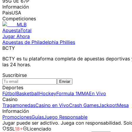
95
G
0
E
67
P
Información
Pais
USA
Competiciones
MLB
ApuestaTotal
Jugar Ahora
Apuestas de
Philadelphia Phillies
BCTY
BCTY es tu plataforma completa de apuestas deportivas y 
las 24 horas.
Suscribirse
Enviar
Deportes
Fútbol
Basketball
Hockey
Formula 1
MMA
En Vivo
Casino
Tragamonedas
Casino en Vivo
Crash Games
Jackpot
Mesa
Información
Promociones
Guías
Juego Responsable
Jugar puede ser adictivo. Juega con responsabilidad. Sol
SSL
18+
Licenciado