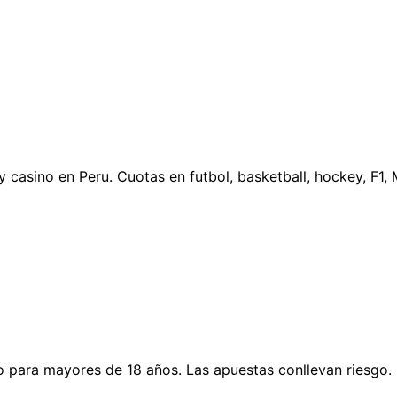
casino en Peru. Cuotas en futbol, basketball, hockey, F1,
o para mayores de 18 años. Las apuestas conllevan riesgo. 