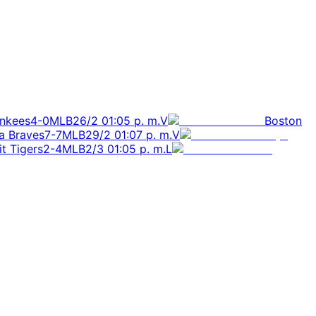
nkees
4-0
MLB
26/2
01:05 p. m.
V
Boston
ta Braves
7-7
MLB
29/2
01:07 p. m.
V
it Tigers
2-4
MLB
2/3
01:05 p. m.
L