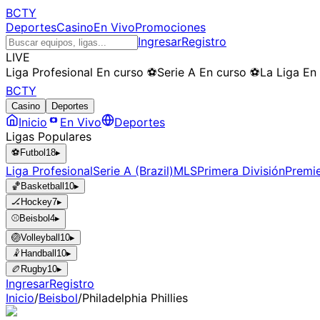
BCTY
Deportes
Casino
En Vivo
Promociones
Ingresar
Registro
LIVE
Liga Profesional
En curso
⚽
Serie A
En curso
⚽
La Liga
En
BCTY
Casino
Deportes
Inicio
En Vivo
Deportes
Ligas Populares
⚽
Futbol
18
▸
Liga Profesional
Serie A (Brazil)
MLS
Primera División
Premi
🏀
Basketball
10
▸
🏒
Hockey
7
▸
⚾
Beisbol
4
▸
🏐
Volleyball
10
▸
🤾
Handball
10
▸
🏉
Rugby
10
▸
Ingresar
Registro
Inicio
/
Beisbol
/
Philadelphia Phillies