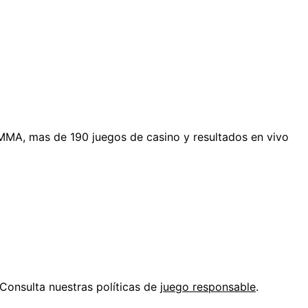
 MMA, mas de 190 juegos de casino y resultados en vivo
Consulta nuestras políticas de
juego responsable
.