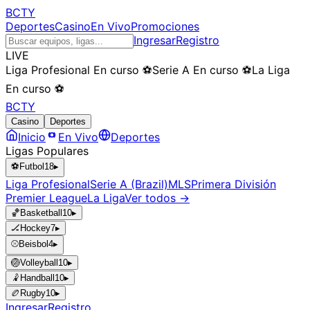
BCTY
Deportes
Casino
En Vivo
Promociones
Ingresar
Registro
LIVE
Liga Profesional
En curso
⚽
Serie A
En curso
⚽
La Liga
En curso
⚽
BCTY
Casino
Deportes
Inicio
En Vivo
Deportes
Ligas Populares
⚽
Futbol
18
▸
Liga Profesional
Serie A (Brazil)
MLS
Primera División
Premier League
La Liga
Ver todos →
🏀
Basketball
10
▸
🏒
Hockey
7
▸
⚾
Beisbol
4
▸
🏐
Volleyball
10
▸
🤾
Handball
10
▸
🏉
Rugby
10
▸
Ingresar
Registro