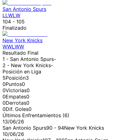
San Antonio Spurs
L
L
W
L
W
104
-
105
Finalizado
New York Knicks
W
W
L
W
W
Resultado Final
1 -
San Antonio Spurs
-
2 -
New York Knicks
-
Posición en Liga
5
Posición
3
0
Puntos
0
0
Victorias
0
0
Empates
0
0
Derrotas
0
0
Dif. Goles
0
Últimos Enfrentamientos (
6
)
13/06/26
San Antonio Spurs
90
-
94
New York Knicks
10/06/26