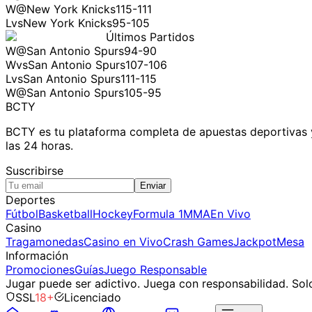
W
@
New York Knicks
115-111
L
vs
New York Knicks
95-105
Últimos Partidos
W
@
San Antonio Spurs
94-90
W
vs
San Antonio Spurs
107-106
L
vs
San Antonio Spurs
111-115
W
@
San Antonio Spurs
105-95
BCTY
BCTY es tu plataforma completa de apuestas deportivas y 
las 24 horas.
Suscribirse
Enviar
Deportes
Fútbol
Basketball
Hockey
Formula 1
MMA
En Vivo
Casino
Tragamonedas
Casino en Vivo
Crash Games
Jackpot
Mesa
Información
Promociones
Guías
Juego Responsable
Jugar puede ser adictivo. Juega con responsabilidad. Sol
SSL
18+
Licenciado