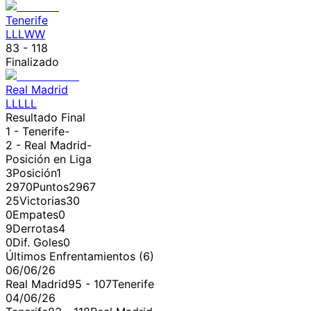
Tenerife
L
L
L
W
W
83
-
118
Finalizado
Real Madrid
L
L
L
L
L
Resultado Final
1 -
Tenerife
-
2 -
Real Madrid
-
Posición en Liga
3
Posición
1
2970
Puntos
2967
25
Victorias
30
0
Empates
0
9
Derrotas
4
0
Dif. Goles
0
Últimos Enfrentamientos (
6
)
06/06/26
Real Madrid
95
-
107
Tenerife
04/06/26