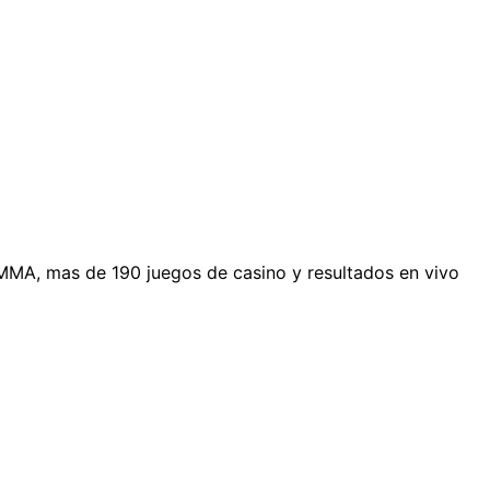
 MMA, mas de 190 juegos de casino y resultados en vivo