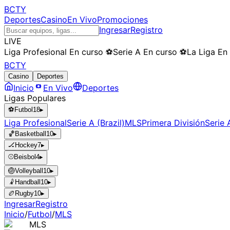
BCTY
Deportes
Casino
En Vivo
Promociones
Ingresar
Registro
LIVE
Liga Profesional
En curso
⚽
Serie A
En curso
⚽
La Liga
En
BCTY
Casino
Deportes
Inicio
En Vivo
Deportes
Ligas Populares
⚽
Futbol
18
▸
Liga Profesional
Serie A (Brazil)
MLS
Primera División
Serie A
🏀
Basketball
10
▸
🏒
Hockey
7
▸
⚾
Beisbol
4
▸
🏐
Volleyball
10
▸
🤾
Handball
10
▸
🏉
Rugby
10
▸
Ingresar
Registro
Inicio
/
Futbol
/
MLS
MLS