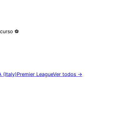
 curso
⚽
 (Italy)
Premier League
Ver todos →