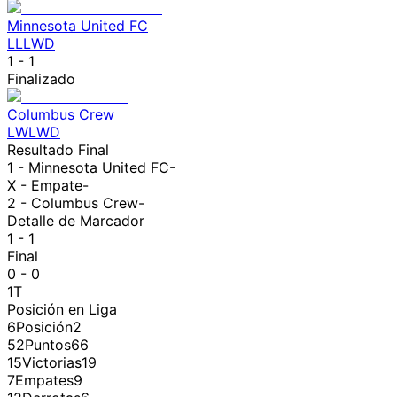
Minnesota United FC
L
L
L
W
D
1
-
1
Finalizado
Columbus Crew
L
W
L
W
D
Resultado Final
1 -
Minnesota United FC
-
X - Empate
-
2 -
Columbus Crew
-
Detalle de Marcador
1 - 1
Final
0 - 0
1T
Posición en Liga
6
Posición
2
52
Puntos
66
15
Victorias
19
7
Empates
9