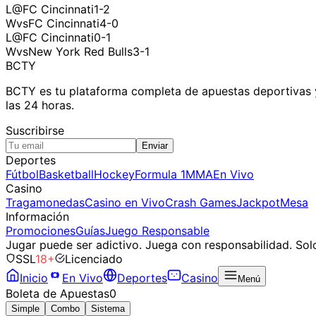
L
@
FC Cincinnati
1-2
W
vs
FC Cincinnati
4-0
L
@
FC Cincinnati
0-1
W
vs
New York Red Bulls
3-1
BCTY
BCTY es tu plataforma completa de apuestas deportivas y 
las 24 horas.
Suscribirse
Enviar
Deportes
Fútbol
Basketball
Hockey
Formula 1
MMA
En Vivo
Casino
Tragamonedas
Casino en Vivo
Crash Games
Jackpot
Mesa
Información
Promociones
Guías
Juego Responsable
Jugar puede ser adictivo. Juega con responsabilidad. Sol
SSL
18+
Licenciado
Inicio
En Vivo
Deportes
Casino
Menú
Boleta de Apuestas
0
Simple
Combo
Sistema