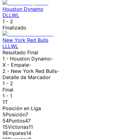
Houston Dynamo
D
L
L
W
L
1
-
2
Finalizado
New York Red Bulls
L
L
L
W
L
Resultado Final
1 -
Houston Dynamo
-
X - Empate
-
2 -
New York Red Bulls
-
Detalle de Marcador
1 - 2
Final
1 - 1
1T
Posición en Liga
5
Posición
7
54
Puntos
47
15
Victorias
11
9
Empates
14