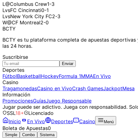
L
@
Columbus Crew
1-3
L
vs
FC Cincinnati
0-1
L
vs
New York City FC
2-3
W
@
CF Montreal
2-0
BCTY
BCTY es tu plataforma completa de apuestas deportivas y 
las 24 horas.
Suscribirse
Enviar
Deportes
Fútbol
Basketball
Hockey
Formula 1
MMA
En Vivo
Casino
Tragamonedas
Casino en Vivo
Crash Games
Jackpot
Mesa
Información
Promociones
Guías
Juego Responsable
Jugar puede ser adictivo. Juega con responsabilidad. Sol
SSL
18+
Licenciado
Inicio
En Vivo
Deportes
Casino
Menú
Boleta de Apuestas
0
Simple
Combo
Sistema