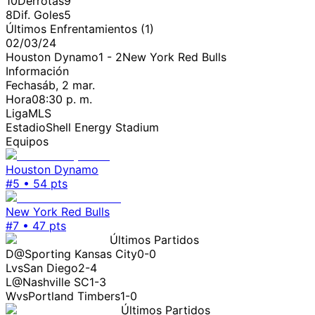
10
Derrotas
9
8
Dif. Goles
5
Últimos Enfrentamientos (
1
)
02/03/24
Houston Dynamo
1
-
2
New York Red Bulls
Información
Fecha
sáb, 2 mar.
Hora
08:30 p. m.
Liga
MLS
Estadio
Shell Energy Stadium
Equipos
Houston Dynamo
#
5
•
54
pts
New York Red Bulls
#
7
•
47
pts
Últimos Partidos
D
@
Sporting Kansas City
0-0
L
vs
San Diego
2-4
L
@
Nashville SC
1-3
W
vs
Portland Timbers
1-0
Últimos Partidos