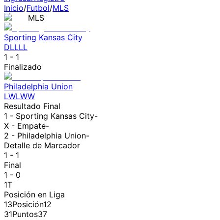
Inicio
/
Futbol
/
MLS
MLS
Sporting Kansas City
D
L
L
L
L
1
-
1
Finalizado
Philadelphia Union
L
W
L
W
W
Resultado Final
1 -
Sporting Kansas City
-
X - Empate
-
2 -
Philadelphia Union
-
Detalle de Marcador
1 - 1
Final
1 - 0
1T
Posición en Liga
13
Posición
12
31
Puntos
37