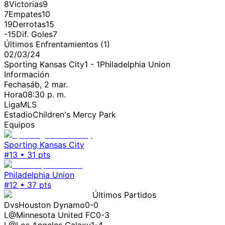
8
Victorias
9
7
Empates
10
19
Derrotas
15
-15
Dif. Goles
7
Últimos Enfrentamientos (
1
)
02/03/24
Sporting Kansas City
1
-
1
Philadelphia Union
Información
Fecha
sáb, 2 mar.
Hora
08:30 p. m.
Liga
MLS
Estadio
Children's Mercy Park
Equipos
Sporting Kansas City
#
13
•
31
pts
Philadelphia Union
#
12
•
37
pts
Últimos Partidos
D
vs
Houston Dynamo
0-0
L
@
Minnesota United FC
0-3