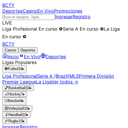
BCTY
Deportes
Casino
En Vivo
Promociones
Ingresar
Registro
LIVE
Liga Profesional
En curso
⚽
Serie A
En curso
⚽
La Liga
En curso
⚽
BCTY
Casino
Deportes
Inicio
En Vivo
Deportes
Ligas Populares
⚽
Futbol
18
▸
Liga Profesional
Serie A (Brazil)
MLS
Primera División
Premier League
La Liga
Ver todos →
🏀
Basketball
10
▸
🏒
Hockey
7
▸
⚾
Beisbol
4
▸
🏐
Volleyball
10
▸
🤾
Handball
10
▸
🏉
Rugby
10
▸
Ingresar
Registro