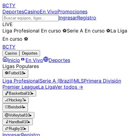
BCTY
Deportes
Casino
En Vivo
Promociones
Ingresar
Registro
LIVE
Liga Profesional
En curso
⚽
Serie A
En curso
⚽
La Liga
En curso
⚽
BCTY
Casino
Deportes
Inicio
En Vivo
Deportes
Ligas Populares
⚽
Futbol
18
▸
Liga Profesional
Serie A (Brazil)
MLS
Primera División
Premier League
La Liga
Ver todos →
🏀
Basketball
10
▸
🏒
Hockey
7
▸
⚾
Beisbol
4
▸
🏐
Volleyball
10
▸
🤾
Handball
10
▸
🏉
Rugby
10
▸
Ingresar
Registro