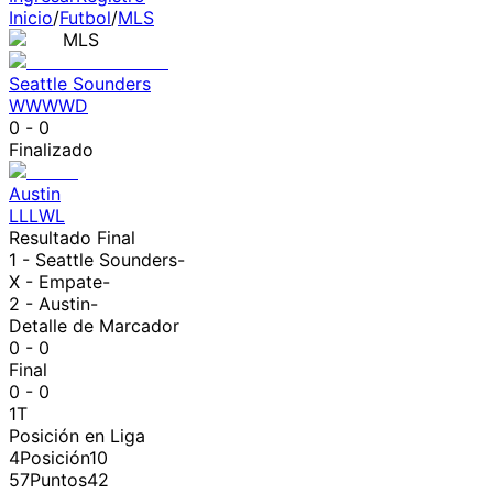
Inicio
/
Futbol
/
MLS
MLS
Seattle Sounders
W
W
W
W
D
0
-
0
Finalizado
Austin
L
L
L
W
L
Resultado Final
1 -
Seattle Sounders
-
X - Empate
-
2 -
Austin
-
Detalle de Marcador
0 - 0
Final
0 - 0
1T
Posición en Liga
4
Posición
10
57
Puntos
42