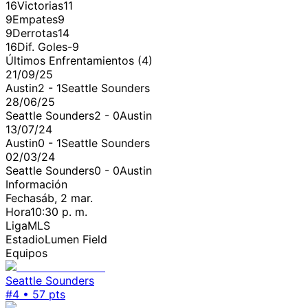
16
Victorias
11
9
Empates
9
9
Derrotas
14
16
Dif. Goles
-9
Últimos Enfrentamientos (
4
)
21/09/25
Austin
2
-
1
Seattle Sounders
28/06/25
Seattle Sounders
2
-
0
Austin
13/07/24
Austin
0
-
1
Seattle Sounders
02/03/24
Seattle Sounders
0
-
0
Austin
Información
Fecha
sáb, 2 mar.
Hora
10:30 p. m.
Liga
MLS
Estadio
Lumen Field
Equipos
Seattle Sounders
#
4
•
57
pts