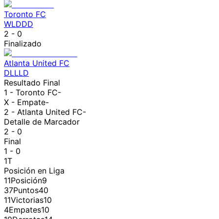
Toronto FC
W
L
D
D
D
2
-
0
Finalizado
Atlanta United FC
D
L
L
L
D
Resultado Final
1 -
Toronto FC
-
X - Empate
-
2 -
Atlanta United FC
-
Detalle de Marcador
2 - 0
Final
1 - 0
1T
Posición en Liga
11
Posición
9
37
Puntos
40
11
Victorias
10
4
Empates
10