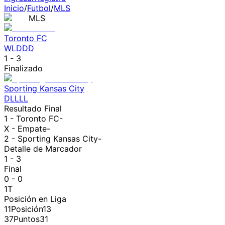
Inicio
/
Futbol
/
MLS
MLS
Toronto FC
W
L
D
D
D
1
-
3
Finalizado
Sporting Kansas City
D
L
L
L
L
Resultado Final
1 -
Toronto FC
-
X - Empate
-
2 -
Sporting Kansas City
-
Detalle de Marcador
1 - 3
Final
0 - 0
1T
Posición en Liga
11
Posición
13
37
Puntos
31