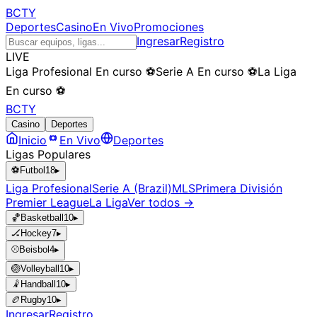
BCTY
Deportes
Casino
En Vivo
Promociones
Ingresar
Registro
LIVE
Liga Profesional
En curso
⚽
Serie A
En curso
⚽
La Liga
En curso
⚽
BCTY
Casino
Deportes
Inicio
En Vivo
Deportes
Ligas Populares
⚽
Futbol
18
▸
Liga Profesional
Serie A (Brazil)
MLS
Primera División
Premier League
La Liga
Ver todos →
🏀
Basketball
10
▸
🏒
Hockey
7
▸
⚾
Beisbol
4
▸
🏐
Volleyball
10
▸
🤾
Handball
10
▸
🏉
Rugby
10
▸
Ingresar
Registro