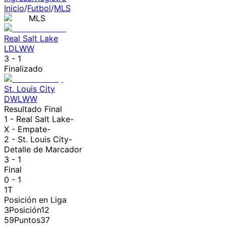
Inicio
/
Futbol
/
MLS
MLS
Real Salt Lake
L
D
L
W
W
3
-
1
Finalizado
St. Louis City
D
W
L
W
W
Resultado Final
1 -
Real Salt Lake
-
X - Empate
-
2 -
St. Louis City
-
Detalle de Marcador
3 - 1
Final
0 - 1
1T
Posición en Liga
3
Posición
12
59
Puntos
37