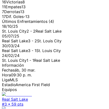
16
Victorias
8
11
Empates
13
7
Derrotas
13
17
Dif. Goles
-13
Últimos Enfrentamientos (
4
)
18/10/25
St. Louis City
2
-
2
Real Salt Lake
05/07/25
Real Salt Lake
3
-
2
St. Louis City
30/03/24
Real Salt Lake
3
-
1
St. Louis City
24/02/24
St. Louis City
1
-
1
Real Salt Lake
Información
Fecha
sáb, 30 mar.
Hora
09:30 p. m.
Liga
MLS
Estadio
America First Field
Equipos
Real Salt Lake
#
3
•
59
pts