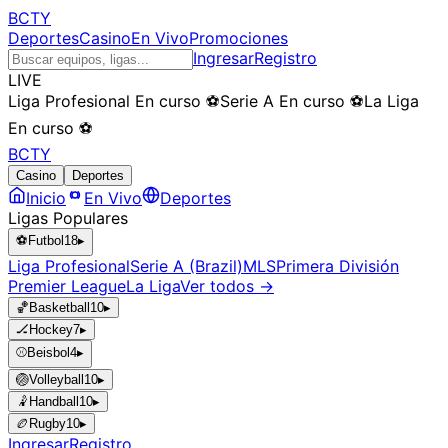
BCTY
Deportes
Casino
En Vivo
Promociones
Ingresar
Registro
LIVE
Liga Profesional
En curso
⚽
Serie A
En curso
⚽
La Liga
En curso
⚽
BCTY
Casino
Deportes
Inicio
En Vivo
Deportes
Ligas Populares
⚽
Futbol
18
▸
Liga Profesional
Serie A (Brazil)
MLS
Primera División
Premier League
La Liga
Ver todos →
🏀
Basketball
10
▸
🏒
Hockey
7
▸
⚾
Beisbol
4
▸
🏐
Volleyball
10
▸
🤾
Handball
10
▸
🏉
Rugby
10
▸
Ingresar
Registro