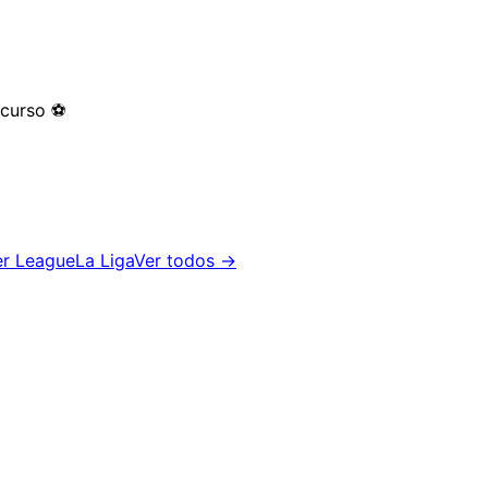
 curso
⚽
er League
La Liga
Ver todos →