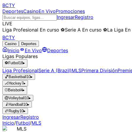
BCTY
Deportes
Casino
En Vivo
Promociones
Ingresar
Registro
LIVE
Liga Profesional
En curso
⚽
Serie A
En curso
⚽
La Liga
En
BCTY
Casino
Deportes
Inicio
En Vivo
Deportes
Ligas Populares
⚽
Futbol
18
▸
Liga Profesional
Serie A (Brazil)
MLS
Primera División
Premi
🏀
Basketball
10
▸
🏒
Hockey
7
▸
⚾
Beisbol
4
▸
🏐
Volleyball
10
▸
🤾
Handball
10
▸
🏉
Rugby
10
▸
Ingresar
Registro
Inicio
/
Futbol
/
MLS
MLS