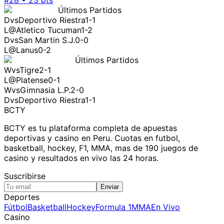
#
28
•
23
pts
Últimos Partidos
D
vs
Deportivo Riestra
1-1
L
@
Atletico Tucuman
1-2
D
vs
San Martin S.J.
0-0
L
@
Lanus
0-2
Últimos Partidos
W
vs
Tigre
2-1
L
@
Platense
0-1
W
vs
Gimnasia L.P.
2-0
D
vs
Deportivo Riestra
1-1
BCTY
BCTY es tu plataforma completa de apuestas
deportivas y casino en Peru. Cuotas en futbol,
basketball, hockey, F1, MMA, mas de 190 juegos de
casino y resultados en vivo las 24 horas.
Suscribirse
Enviar
Deportes
Fútbol
Basketball
Hockey
Formula 1
MMA
En Vivo
Casino