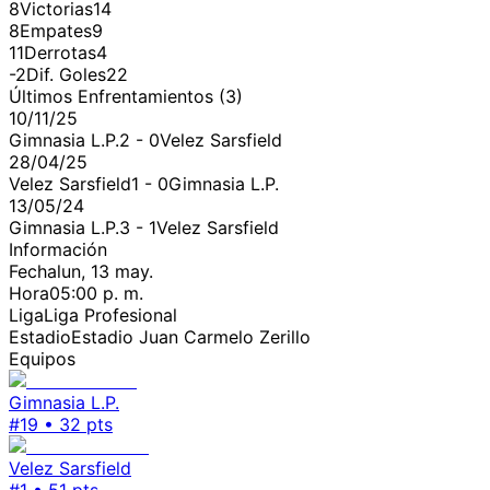
8
Victorias
14
8
Empates
9
11
Derrotas
4
-2
Dif. Goles
22
Últimos Enfrentamientos (
3
)
10/11/25
Gimnasia L.P.
2
-
0
Velez Sarsfield
28/04/25
Velez Sarsfield
1
-
0
Gimnasia L.P.
13/05/24
Gimnasia L.P.
3
-
1
Velez Sarsfield
Información
Fecha
lun, 13 may.
Hora
05:00 p. m.
Liga
Liga Profesional
Estadio
Estadio Juan Carmelo Zerillo
Equipos
Gimnasia L.P.
#
19
•
32
pts
Velez Sarsfield