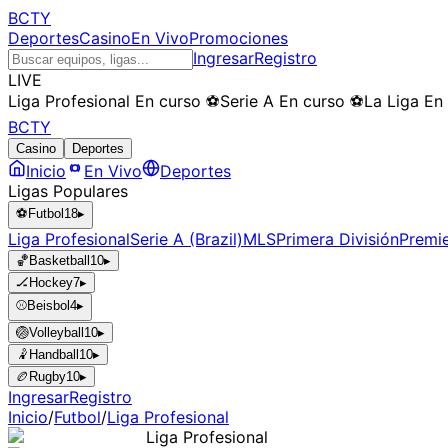
BCTY
Deportes
Casino
En Vivo
Promociones
Ingresar
Registro
LIVE
Liga Profesional
En curso
⚽
Serie A
En curso
⚽
La Liga
En
BCTY
Casino
Deportes
Inicio
En Vivo
Deportes
Ligas Populares
⚽
Futbol
18
▸
Liga Profesional
Serie A (Brazil)
MLS
Primera División
Premi
🏀
Basketball
10
▸
🏒
Hockey
7
▸
⚾
Beisbol
4
▸
🏐
Volleyball
10
▸
🤾
Handball
10
▸
🏉
Rugby
10
▸
Ingresar
Registro
Inicio
/
Futbol
/
Liga Profesional
Liga Profesional