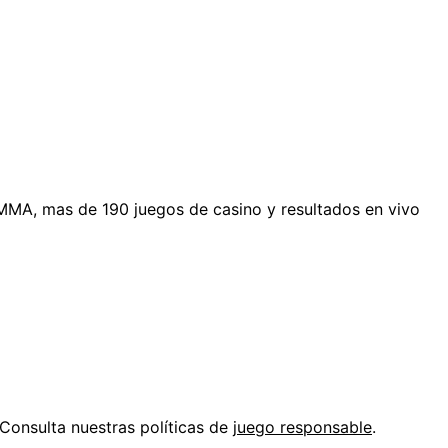
 MMA, mas de 190 juegos de casino y resultados en vivo
Consulta nuestras políticas de
juego responsable
.