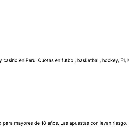
casino en Peru. Cuotas en futbol, basketball, hockey, F1,
o para mayores de 18 años. Las apuestas conllevan riesgo. 