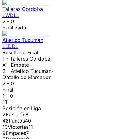
Talleres Cordoba
L
W
D
L
L
2
-
0
Finalizado
Atletico Tucuman
L
L
D
D
L
Resultado Final
1 -
Talleres Cordoba
-
X - Empate
-
2 -
Atletico Tucuman
-
Detalle de Marcador
2 - 0
Final
1 - 0
1T
Posición en Liga
2
Posición
8
48
Puntos
40
13
Victorias
11
9
Empates
7