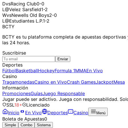
D
vs
Racing Club
0-0
L
@
Velez Sarsfield
1-2
W
vs
Newells Old Boys
2-0
L
@
Estudiantes L.P.
1-2
BCTY
BCTY es tu plataforma completa de apuestas deportivas y 
las 24 horas.
Suscribirse
Enviar
Deportes
Fútbol
Basketball
Hockey
Formula 1
MMA
En Vivo
Casino
Tragamonedas
Casino en Vivo
Crash Games
Jackpot
Mesa
Información
Promociones
Guías
Juego Responsable
Jugar puede ser adictivo. Juega con responsabilidad. Sol
SSL
18+
Licenciado
Inicio
En Vivo
Deportes
Casino
Menú
Boleta de Apuestas
0
Simple
Combo
Sistema