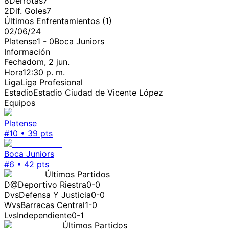
8
Derrotas
7
2
Dif. Goles
7
Últimos Enfrentamientos (
1
)
02/06/24
Platense
1
-
0
Boca Juniors
Información
Fecha
dom, 2 jun.
Hora
12:30 p. m.
Liga
Liga Profesional
Estadio
Estadio Ciudad de Vicente López
Equipos
Platense
#
10
•
39
pts
Boca Juniors
#
6
•
42
pts
Últimos Partidos
D
@
Deportivo Riestra
0-0
D
vs
Defensa Y Justicia
0-0
W
vs
Barracas Central
1-0
L
vs
Independiente
0-1
Últimos Partidos