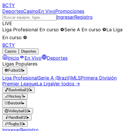
BCTY
Deportes
Casino
En Vivo
Promociones
Ingresar
Registro
LIVE
Liga Profesional
En curso
⚽
Serie A
En curso
⚽
La Liga
En curso
⚽
BCTY
Casino
Deportes
Inicio
En Vivo
Deportes
Ligas Populares
⚽
Futbol
18
▸
Liga Profesional
Serie A (Brazil)
MLS
Primera División
Premier League
La Liga
Ver todos →
🏀
Basketball
10
▸
🏒
Hockey
7
▸
⚾
Beisbol
4
▸
🏐
Volleyball
10
▸
🤾
Handball
10
▸
🏉
Rugby
10
▸
Ingresar
Registro