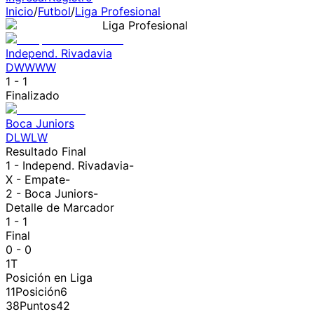
Inicio
/
Futbol
/
Liga Profesional
Liga Profesional
Independ. Rivadavia
D
W
W
W
W
1
-
1
Finalizado
Boca Juniors
D
L
W
L
W
Resultado Final
1 -
Independ. Rivadavia
-
X - Empate
-
2 -
Boca Juniors
-
Detalle de Marcador
1 - 1
Final
0 - 0
1T
Posición en Liga
11
Posición
6
38
Puntos
42