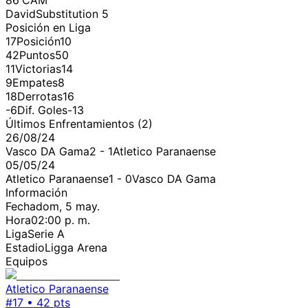
86
'
CAM
David
Substitution 5
Posición en Liga
17
Posición
10
42
Puntos
50
11
Victorias
14
9
Empates
8
18
Derrotas
16
-6
Dif. Goles
-13
Últimos Enfrentamientos (
2
)
26/08/24
Vasco DA Gama
2
-
1
Atletico Paranaense
05/05/24
Atletico Paranaense
1
-
0
Vasco DA Gama
Información
Fecha
dom, 5 may.
Hora
02:00 p. m.
Liga
Serie A
Estadio
Ligga Arena
Equipos
Atletico Paranaense
#
17
•
42
pts