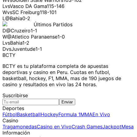
W
vs
Golden State Warriors
103-102
L
vs
Vasco DA Gama
115-146
W
vs
SC Freiburg
118-101
L
@
Bahia
0-2
Últimos Partidos
D
@
Cruzeiro
1-1
W
@
Atletico Paranaense
1-0
L
vs
Bahia
1-2
D
vs
Juventude
1-1
BCTY
BCTY es tu plataforma completa de apuestas
deportivas y casino en Peru. Cuotas en futbol,
basketball, hockey, F1, MMA, mas de 190 juegos de
casino y resultados en vivo las 24 horas.
Suscribirse
Enviar
Deportes
Fútbol
Basketball
Hockey
Formula 1
MMA
En Vivo
Casino
Tragamonedas
Casino en Vivo
Crash Games
Jackpot
Mesa
Información