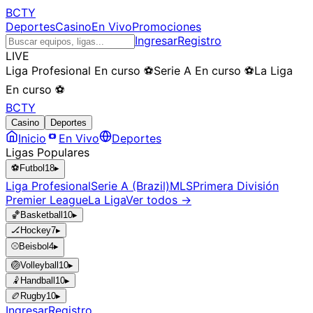
BCTY
Deportes
Casino
En Vivo
Promociones
Ingresar
Registro
LIVE
Liga Profesional
En curso
⚽
Serie A
En curso
⚽
La Liga
En curso
⚽
BCTY
Casino
Deportes
Inicio
En Vivo
Deportes
Ligas Populares
⚽
Futbol
18
▸
Liga Profesional
Serie A (Brazil)
MLS
Primera División
Premier League
La Liga
Ver todos →
🏀
Basketball
10
▸
🏒
Hockey
7
▸
⚾
Beisbol
4
▸
🏐
Volleyball
10
▸
🤾
Handball
10
▸
🏉
Rugby
10
▸
Ingresar
Registro