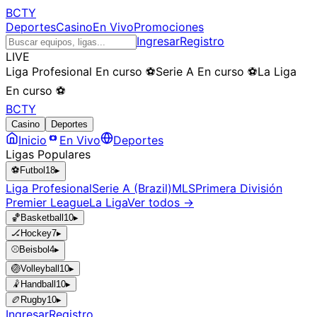
BCTY
Deportes
Casino
En Vivo
Promociones
Ingresar
Registro
LIVE
Liga Profesional
En curso
⚽
Serie A
En curso
⚽
La Liga
En curso
⚽
BCTY
Casino
Deportes
Inicio
En Vivo
Deportes
Ligas Populares
⚽
Futbol
18
▸
Liga Profesional
Serie A (Brazil)
MLS
Primera División
Premier League
La Liga
Ver todos →
🏀
Basketball
10
▸
🏒
Hockey
7
▸
⚾
Beisbol
4
▸
🏐
Volleyball
10
▸
🤾
Handball
10
▸
🏉
Rugby
10
▸
Ingresar
Registro