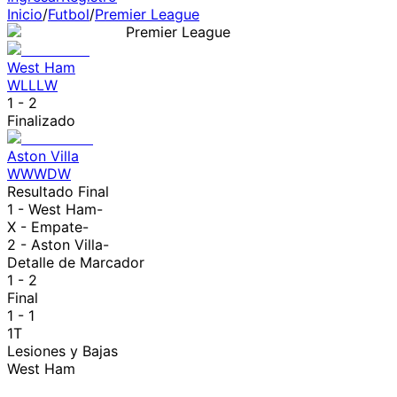
Inicio
/
Futbol
/
Premier League
Premier League
West Ham
W
L
L
L
W
1
-
2
Finalizado
Aston Villa
W
W
W
D
W
Resultado Final
1 -
West Ham
-
X - Empate
-
2 -
Aston Villa
-
Detalle de Marcador
1 - 2
Final
1 - 1
1T
Lesiones y Bajas
West Ham