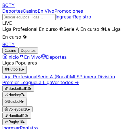
BCTY
Deportes
Casino
En Vivo
Promociones
Ingresar
Registro
LIVE
Liga Profesional
En curso
⚽
Serie A
En curso
⚽
La Liga
En curso
⚽
BCTY
Casino
Deportes
Inicio
En Vivo
Deportes
Ligas Populares
⚽
Futbol
18
▸
Liga Profesional
Serie A (Brazil)
MLS
Primera División
Premier League
La Liga
Ver todos →
🏀
Basketball
10
▸
🏒
Hockey
7
▸
⚾
Beisbol
4
▸
🏐
Volleyball
10
▸
🤾
Handball
10
▸
🏉
Rugby
10
▸
Ingresar
Registro