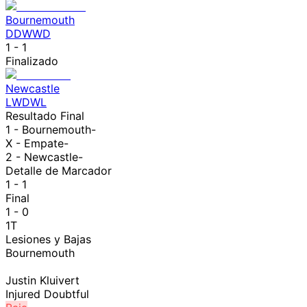
Bournemouth
D
D
W
W
D
1
-
1
Finalizado
Newcastle
L
W
D
W
L
Resultado Final
1 -
Bournemouth
-
X - Empate
-
2 -
Newcastle
-
Detalle de Marcador
1 - 1
Final
1 - 0
1T
Lesiones y Bajas
Bournemouth
Justin Kluivert
Injured Doubtful