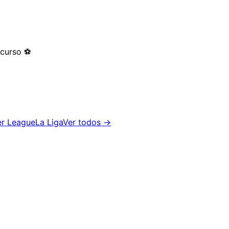
 curso
⚽
er League
La Liga
Ver todos →