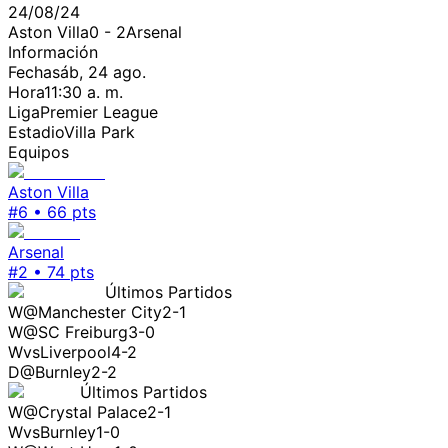
24/08/24
Aston Villa
0
-
2
Arsenal
Información
Fecha
sáb, 24 ago.
Hora
11:30 a. m.
Liga
Premier League
Estadio
Villa Park
Equipos
Aston Villa
#
6
•
66
pts
Arsenal
#
2
•
74
pts
Últimos Partidos
W
@
Manchester City
2-1
W
@
SC Freiburg
3-0
W
vs
Liverpool
4-2
D
@
Burnley
2-2
Últimos Partidos
W
@
Crystal Palace
2-1
W
vs
Burnley
1-0