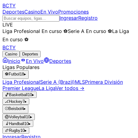
BCTY
Deportes
Casino
En Vivo
Promociones
Ingresar
Registro
LIVE
Liga Profesional
En curso
⚽
Serie A
En curso
⚽
La Liga
En curso
⚽
BCTY
Casino
Deportes
Inicio
En Vivo
Deportes
Ligas Populares
⚽
Futbol
18
▸
Liga Profesional
Serie A (Brazil)
MLS
Primera División
Premier League
La Liga
Ver todos →
🏀
Basketball
10
▸
🏒
Hockey
7
▸
⚾
Beisbol
4
▸
🏐
Volleyball
10
▸
🤾
Handball
10
▸
🏉
Rugby
10
▸
Ingresar
Registro