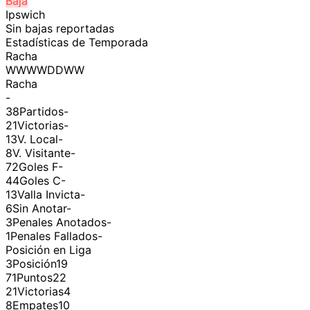
Baja
Ipswich
Sin bajas reportadas
Estadísticas de Temporada
Racha
WWWWDDWW
Racha
-
38
Partidos
-
21
Victorias
-
13
V. Local
-
8
V. Visitante
-
72
Goles F
-
44
Goles C
-
13
Valla Invicta
-
6
Sin Anotar
-
3
Penales Anotados
-
1
Penales Fallados
-
Posición en Liga
3
Posición
19
71
Puntos
22
21
Victorias
4
8
Empates
10