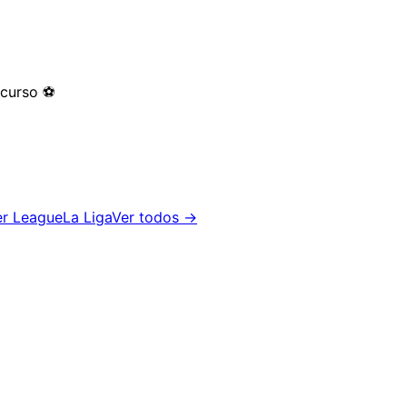
 curso
⚽
er League
La Liga
Ver todos →