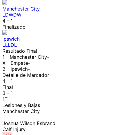
Manchester City
L
D
W
D
W
4
-
1
Finalizado
Ipswich
L
L
L
D
L
Resultado Final
1 -
Manchester City
-
X - Empate
-
2 -
Ipswich
-
Detalle de Marcador
4 - 1
Final
3 - 1
1T
Lesiones y Bajas
Manchester City
Joshua Wilson Esbrand
Calf Injury