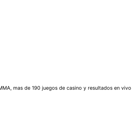
 MMA, mas de 190 juegos de casino y resultados en vivo