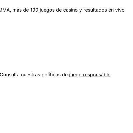
 MMA, mas de 190 juegos de casino y resultados en vivo
Consulta nuestras políticas de
juego responsable
.