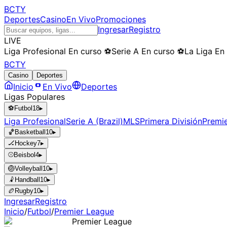
BCTY
Deportes
Casino
En Vivo
Promociones
Ingresar
Registro
LIVE
Liga Profesional
En curso
⚽
Serie A
En curso
⚽
La Liga
En
BCTY
Casino
Deportes
Inicio
En Vivo
Deportes
Ligas Populares
⚽
Futbol
18
▸
Liga Profesional
Serie A (Brazil)
MLS
Primera División
Premi
🏀
Basketball
10
▸
🏒
Hockey
7
▸
⚾
Beisbol
4
▸
🏐
Volleyball
10
▸
🤾
Handball
10
▸
🏉
Rugby
10
▸
Ingresar
Registro
Inicio
/
Futbol
/
Premier League
Premier League