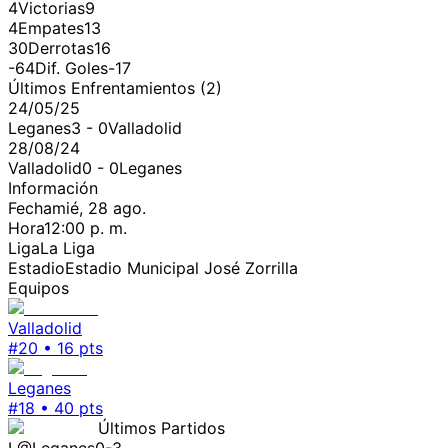
4
Victorias
9
4
Empates
13
30
Derrotas
16
-64
Dif. Goles
-17
Últimos Enfrentamientos (
2
)
24/05/25
Leganes
3
-
0
Valladolid
28/08/24
Valladolid
0
-
0
Leganes
Información
Fecha
mié, 28 ago.
Hora
12:00 p. m.
Liga
La Liga
Estadio
Estadio Municipal José Zorrilla
Equipos
Valladolid
#
20
•
16
pts
Leganes
#
18
•
40
pts
Últimos Partidos