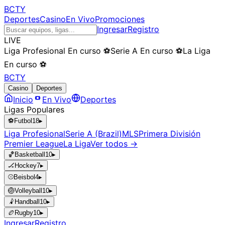
BCTY
Deportes
Casino
En Vivo
Promociones
Ingresar
Registro
LIVE
Liga Profesional
En curso
⚽
Serie A
En curso
⚽
La Liga
En curso
⚽
BCTY
Casino
Deportes
Inicio
En Vivo
Deportes
Ligas Populares
⚽
Futbol
18
▸
Liga Profesional
Serie A (Brazil)
MLS
Primera División
Premier League
La Liga
Ver todos →
🏀
Basketball
10
▸
🏒
Hockey
7
▸
⚾
Beisbol
4
▸
🏐
Volleyball
10
▸
🤾
Handball
10
▸
🏉
Rugby
10
▸
Ingresar
Registro