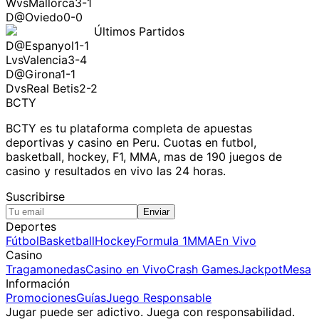
W
vs
Mallorca
3-1
D
@
Oviedo
0-0
Últimos Partidos
D
@
Espanyol
1-1
L
vs
Valencia
3-4
D
@
Girona
1-1
D
vs
Real Betis
2-2
BCTY
BCTY es tu plataforma completa de apuestas
deportivas y casino en Peru. Cuotas en futbol,
basketball, hockey, F1, MMA, mas de 190 juegos de
casino y resultados en vivo las 24 horas.
Suscribirse
Enviar
Deportes
Fútbol
Basketball
Hockey
Formula 1
MMA
En Vivo
Casino
Tragamonedas
Casino en Vivo
Crash Games
Jackpot
Mesa
Información
Promociones
Guías
Juego Responsable
Jugar puede ser adictivo. Juega con responsabilidad.