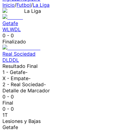
Inicio
/
Futbol
/
La Liga
La Liga
Getafe
W
L
W
D
L
0
-
0
Finalizado
Real Sociedad
D
L
D
D
L
Resultado Final
1 -
Getafe
-
X - Empate
-
2 -
Real Sociedad
-
Detalle de Marcador
0 - 0
Final
0 - 0
1T
Lesiones y Bajas
Getafe