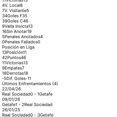
11
Victorias
13
4
V. Local
8
7
V. Visitante
5
34
Goles F
35
39
Goles C
46
9
Valla Invicta
13
16
Sin Anotar
19
5
Penales Anotados
4
0
Penales Fallados
0
Posición en Liga
13
Posición
11
42
Puntos
46
11
Victorias
13
9
Empates
7
18
Derrotas
18
-5
Dif. Goles
-11
Últimos Enfrentamientos (
4
)
22/04/26
Real Sociedad
0
-
1
Getafe
09/01/26
Getafe
1
-
2
Real Sociedad
26/01/25
Real Sociedad
0
-
3
Getafe