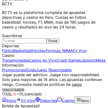
BCTY
BCTY es tu plataforma completa de apuestas
deportivas y casino en Peru. Cuotas en futbol,
basketball, hockey, F1, MMA, mas de 190 juegos de
casino y resultados en vivo las 24 horas.
Suscribirse
Enviar
Deportes
Fútbol
Basketball
Hockey
Formula 1
MMA
En Vivo
Casino
Tragamonedas
Casino en Vivo
Crash Games
Jackpot
Mesa
Información
Promociones
Guías
Juego Responsable
Jugar puede ser adictivo. Juega con responsabilidad.
Solo para mayores de 18 años. Las apuestas conllevan
riesgo. Consulta nuestras políticas de
juego
responsable
.
SSL
18+
Licenciado
Inicio
En Vivo
Deportes
Casino
Menú
Boleta de Apuestas
0