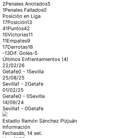
2
Penales Anotados
5
1
Penales Fallados
0
Posición en Liga
17
Posición
13
41
Puntos
42
10
Victorias
11
11
Empates
9
17
Derrotas
18
-13
Dif. Goles
-5
Últimos Enfrentamientos (
4
)
22/02/26
Getafe
0
-
1
Sevilla
25/08/25
Sevilla
1
-
2
Getafe
01/02/25
Getafe
0
-
0
Sevilla
14/09/24
Sevilla
1
-
0
Getafe
Estadio Ramón Sánchez Pizjuán
Información
Fecha
sáb, 14 set.