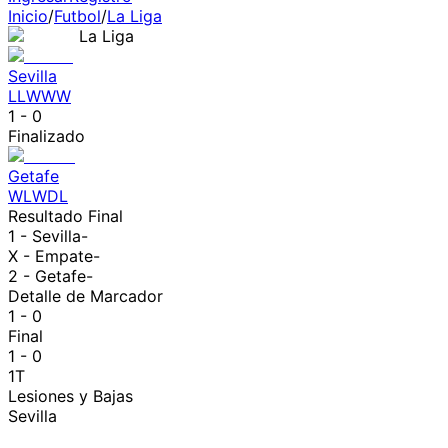
Inicio
/
Futbol
/
La Liga
La Liga
Sevilla
L
L
W
W
W
1
-
0
Finalizado
Getafe
W
L
W
D
L
Resultado Final
1 -
Sevilla
-
X - Empate
-
2 -
Getafe
-
Detalle de Marcador
1 - 0
Final
1 - 0
1T
Lesiones y Bajas
Sevilla