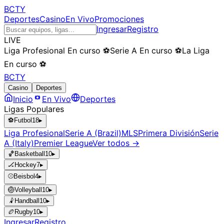
BCTY
Deportes
Casino
En Vivo
Promociones
Ingresar
Registro
LIVE
Liga Profesional
En curso
⚽
Serie A
En curso
⚽
La Liga
En curso
⚽
BCTY
Casino
Deportes
Inicio
En Vivo
Deportes
Ligas Populares
⚽
Futbol
18
▸
Liga Profesional
Serie A (Brazil)
MLS
Primera División
Serie
A (Italy)
Premier League
Ver todos →
🏀
Basketball
10
▸
🏒
Hockey
7
▸
⚾
Beisbol
4
▸
🏐
Volleyball
10
▸
🤾
Handball
10
▸
🏉
Rugby
10
▸
Ingresar
Registro