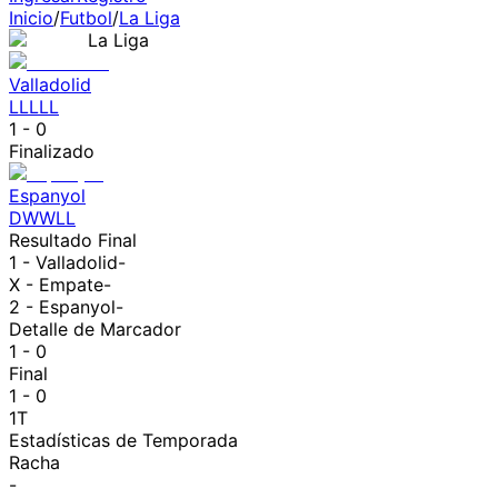
Inicio
/
Futbol
/
La Liga
La Liga
Valladolid
L
L
L
L
L
1
-
0
Finalizado
Espanyol
D
W
W
L
L
Resultado Final
1 -
Valladolid
-
X - Empate
-
2 -
Espanyol
-
Detalle de Marcador
1 - 0
Final
1 - 0
1T
Estadísticas de Temporada
Racha
-