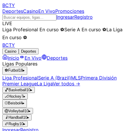
BCTY
Deportes
Casino
En Vivo
Promociones
Ingresar
Registro
LIVE
Liga Profesional
En curso
⚽
Serie A
En curso
⚽
La Liga
En curso
⚽
BCTY
Casino
Deportes
Inicio
En Vivo
Deportes
Ligas Populares
⚽
Futbol
18
▸
Liga Profesional
Serie A (Brazil)
MLS
Primera División
Premier League
La Liga
Ver todos →
🏀
Basketball
10
▸
🏒
Hockey
7
▸
⚾
Beisbol
4
▸
🏐
Volleyball
10
▸
🤾
Handball
10
▸
🏉
Rugby
10
▸
Ingresar
Registro